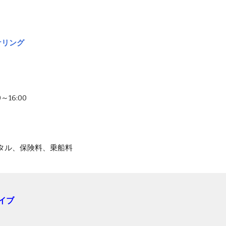
ケリング
0～16:00
タル、保険料、乗船料
イブ