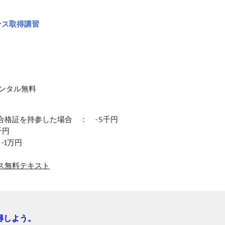
ンス取得講習
ンタル無料
合格証を持参した場合 ： -5千円
千円
-1万円
ス無料テキスト
得しよう。