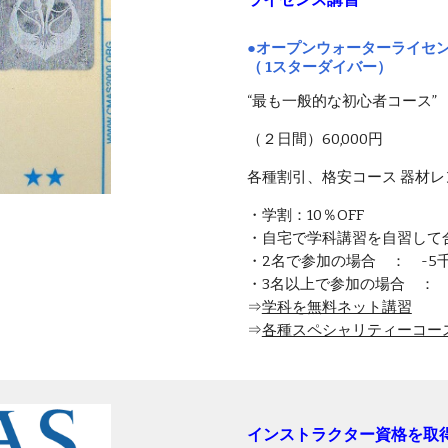
●オープンウォーターライセ
（ 1スターダイバー）
“最も一般的な初心者コース”
（２日間）60,000円
各種割引、格安コース 器材レ
・学割：10％OFF
・自宅で学科講習を自習して
・2名で参加の場合 ： -5
・3名以上で参加の場合 ： 
⇒
学科を無料ネット講習
⇒
各種スペシャリティーコー
インストラクター資格を取