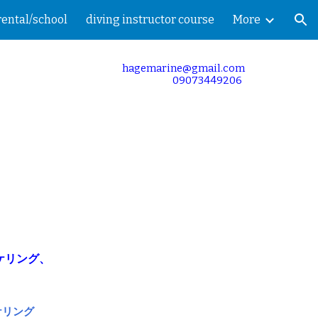
rental/school
diving instructor course
More
ion
hagemarine@gmail.com
09073449206
ケリング、
ケリング