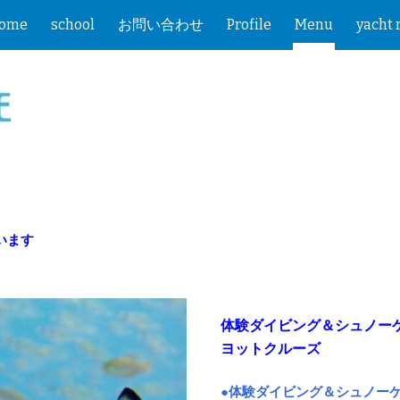
ome
school
お問い合わせ
Profile
Menu
yacht 
ip to main content
Skip to navigat
います
体験ダイビング＆シュノー
ヨットクルーズ
●体験ダイビング＆シュノー