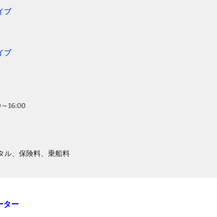
イブ
イブ
0～16:00
タル、保険料、乗船料
ーター